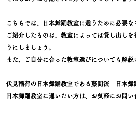
こちらでは、日本舞踊教室に通うために必要な
ご紹介したものは、教室によっては貸し出しを
うにしましょう。
また、ご自分に合った教室選びについても解説
伏見稲荷の日本舞踊教室である藤間流 日本舞
日本舞踊教室に通いたい方は、お気軽にお問い