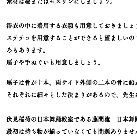
素材は綿またはモスリンにしましょう。
浴衣の中に着用する衣類も用意しておきましょ
ステテコを用意することができると望ましいの
ろもあります。
扇子や手ぬぐいも用意しましょう。
扇子は骨が十本、両サイド外側の二本の骨に鉛
それぞれに細々とした決まりがあるので、先生
伏見稲荷の日本舞踊教室である藤間流 日本舞
最初は持ち物が揃っていなくても問題ありませ