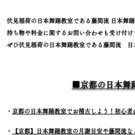
伏見稲荷の日本舞踊教室である藤間流 日本舞
持ち物や料金に関するお問い合わせも受け付け
ぜひ伏見稲荷の日本舞踊教室である藤間流 日
■京都の日本舞
・
京都の日本舞踊教室でお稽古しよう！初心者
・
【京都】日本舞踊教室の月謝目安や藤間流な