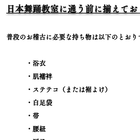
日本舞踊教室に通う前に揃えてお
普段のお稽古に必要な持ち物は以下のとおり
・浴衣
・肌襦袢
・ステテコ（または裾よけ）
・白足袋
・帯
・腰紐