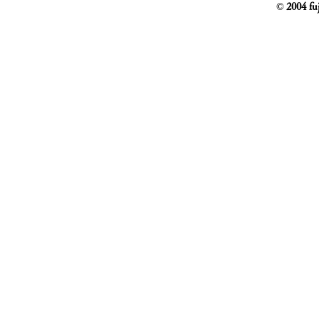
© 2004 fu