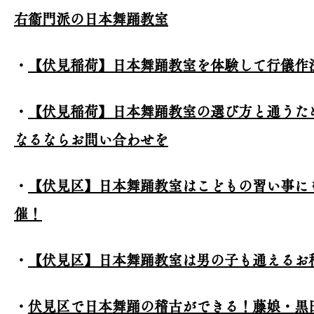
右
衞
門派の日本舞踊教室
・
【伏見稲荷】日本舞踊教室を体験して行儀作
・
【伏見稲荷】日本舞踊教室の選び方と通うた
なるならお問い合わせを
・
【伏見区】日本舞踊教室はこどもの習い事にも
催！
・
【伏見区】日本舞踊教室は男の子も通えるお
・
伏見区で日本舞踊の稽古ができる！藤娘・黒