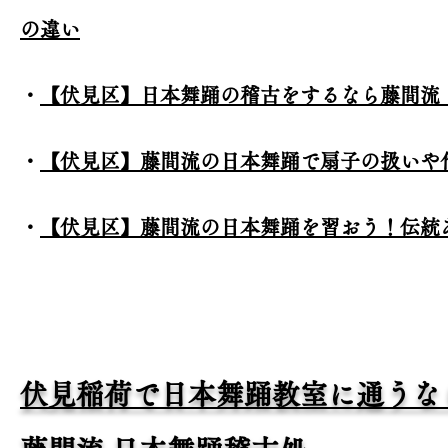
の違い
・
【伏見区】日本舞踊の稽古をするなら藤間流
・
【伏見区】藤間流の日本舞踊で扇子の扱いや
・
【伏見区】藤間流の日本舞踊を習おう！伝統
伏見稲荷で日本舞踊教室に通うな