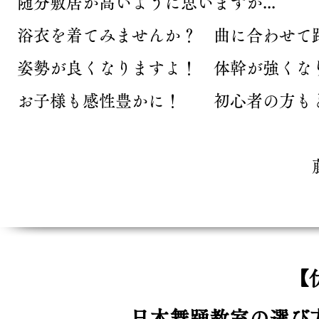
随分敷居が高いように思いますが...
浴衣を着てみませんか？ 曲に合わせて
姿勢が良くなりますよ！ 体幹が強くな
​お子様も感性豊かに！
初心者の方も
【
日本舞踊教室の選び