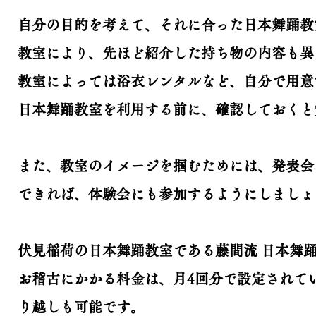
自分の目的を考えて、それに合った日本舞踊教
教室により、先ほど紹介した持ち物の内容も異
教室によっては浴衣レンタルなど、自分で用意
日本舞踊教室を利用する前に、確認しておくと
また、教室のイメージを掴むためには、発表会
できれば、体験会にも参加するようにしましょ
伏見稲荷の日本舞踊教室である藤間流 日本舞
お稽古にかかる料金は、月4回分で設定されて
り越しも可能です。