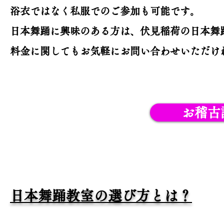
浴衣ではなく私服でのご参加も可能です。
日本舞踊に興味のある方は、伏見稲荷の日本舞
料金に関してもお気軽にお問い合わせいただけ
お稽古
日本舞踊教室の選び方とは？