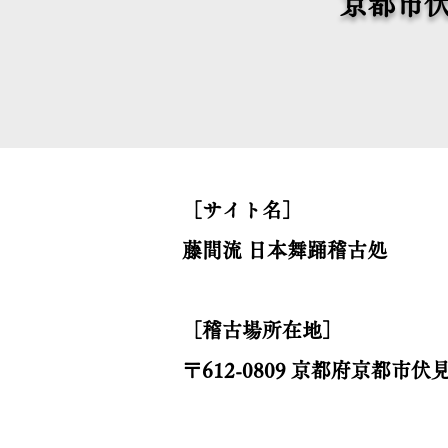
京都市
［サイト名］
藤間流 日本舞踊稽古処
［稽古場所在地］
〒612-0809 京都府京都市伏