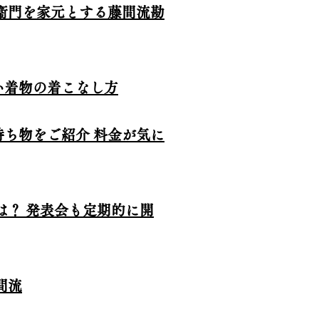
衞
門を家元とする藤間流勘
い着物の着こなし方
ち物をご紹介 料金が気に
は？ 発表会も定期的に開
間流