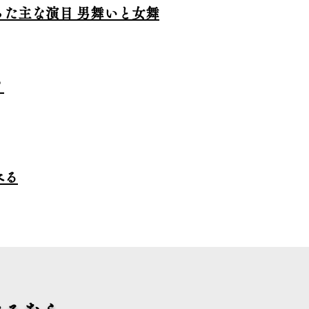
た主な演目 男舞いと女舞
？
べる