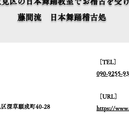
伏見区の日本舞踊教室でお稽古を受
藤間流 日本舞踊稽古処
［TEL］
090-9255-9
［URL］
見区深草願成町40-28
https://www.