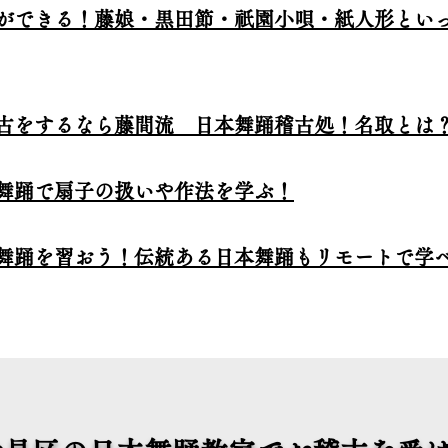
ができる！藤娘・黒田節・祇園小唄・紙人形といっ
古をするなら藤間流 日本舞踊稽古処！名取とは
舞踊で扇子の扱いや作法を学ぶ！
舞踊を習おう！伝統ある日本舞踊もリモートで学