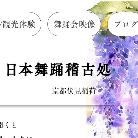
/観光体験
舞踊会映像
ブロ
​日本舞踊稽古処
京都伏見稲荷
聞くと