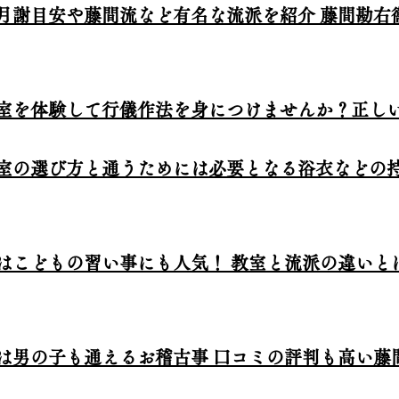
月謝目安や藤間流など有名な流派を紹介 藤間勘右
室を体験して行儀作法を身につけませんか？正し
室の選び方と通うためには必要となる浴衣などの持
はこどもの習い事にも人気！ 教室と流派の違いと
は男の子も通えるお稽古事 口コミの評判も高い藤