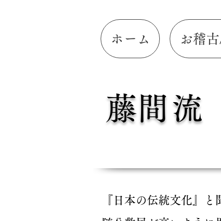
ホーム
お稽古
​藤間流
『日本の伝統文化』と