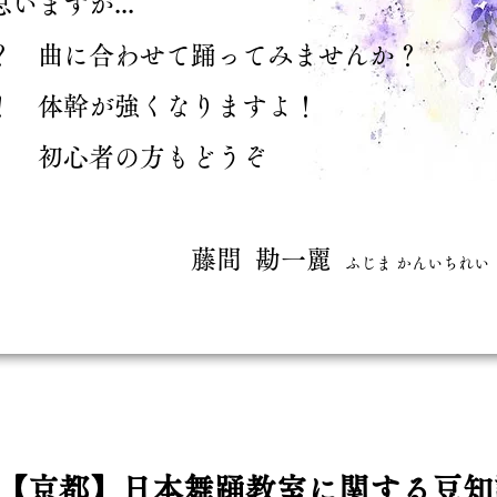
ますが...
？ 曲に合わせて踊ってみませんか？
！ 体幹が強くなりますよ！
に！
初心者の方もどうぞ
藤間 勘一麗
ふじま かんいちれい
【京都】日本舞踊教室に関する豆知